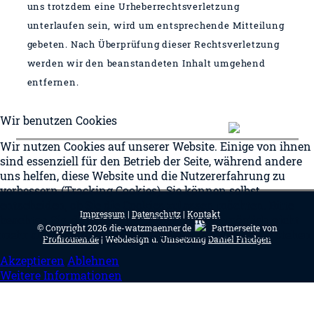
uns trotzdem eine Urheberrechtsverletzung
unterlaufen sein, wird um entsprechende Mitteilung
gebeten. Nach Überprüfung dieser Rechtsverletzung
werden wir den beanstandeten Inhalt umgehend
entfernen.
Wir benutzen Cookies
Wir nutzen Cookies auf unserer Website. Einige von ihnen
sind essenziell für den Betrieb der Seite, während andere
uns helfen, diese Website und die Nutzererfahrung zu
verbessern (Tracking Cookies). Sie können selbst
entscheiden, ob Sie die Cookies zulassen möchten. Bitte
Impressum
|
Datenschutz
|
Kontakt
beachten Sie, dass bei einer Ablehnung womöglich nicht
© Copyright 2026 die-watzmaenner.de
Partnerseite von
mehr alle Funktionalitäten der Seite zur Verfügung stehen.
Profirouten.de
| Webdesign u. Umsetzung
Daniel Friedgen
Akzeptieren
Ablehnen
Weitere Informationen