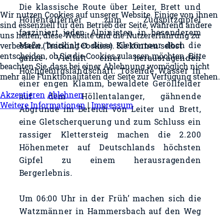
Die klassische Route über Leiter, Brett und
Wir nutzen Cookies auf unserer Website. Einige von ihnen
Höllentalferner zum Zugspitzgipfel
sind essenziell für den Betrieb der Seite, während andere
fasziniert jeden Alpinisten in besonderem
uns helfen, diese Website und die Nutzererfahrung zu
Maße, beinhaltet diese Klettertour doch die
verbessern (Tracking Cookies). Sie können selbst
entscheiden, ob Sie die Cookies zulassen möchten. Bitte
ganze Vielfalt einer herausragenden
beachten Sie, dass bei einer Ablehnung womöglich nicht
Hochgebirgslandschaft. Tosende Wasser in
mehr alle Funktionalitäten der Seite zur Verfügung stehen.
einer engen Klamm, bewaldete Geröllfelder
Akzeptieren
Ablehnen
auf dem Höllentalanger, gähnende
Weitere Informationen
|
Impressum
Abgründe im Bereich von Leiter und Brett,
eine Gletscherquerung und zum Schluss ein
rassiger Klettersteig machen die 2.200
Höhenmeter auf Deutschlands höchsten
Gipfel zu einem herausragenden
Bergerlebnis.
Um 06:00 Uhr in der Früh’ machen sich die
Watzmänner in Hammersbach auf den Weg