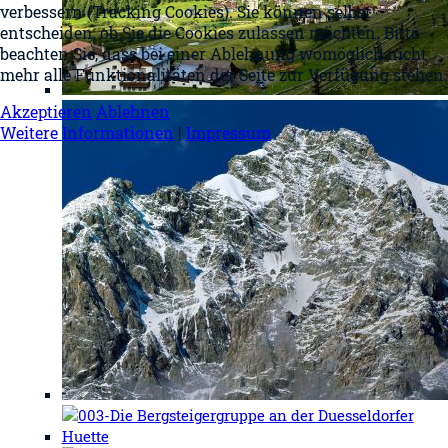
verbessern (Tracking Cookies). Sie können selbst
entscheiden, ob Sie die Cookies zulassen möchten. Bitte
beachten Sie, dass bei einer Ablehnung womöglich nicht
mehr alle Funktionalitäten der Seite zur Verfügung stehen.
Akzeptieren
Ablehnen
Weitere Informationen
|
Impressum