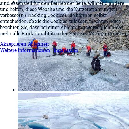
sind essenziell für den Betrieb der Seite, während andere
uns helfen, diese Website und die Nutzererfahrung zu
verbessern (Tracking Cookies). Sie können selbst
entscheiden, ob Sie die Cookies zulassen möchten. Bitte
beachten Sie, dass bei einer Ablehnung womöglich nicht
mehr alle Funktionalitäten der Seite zur Verfügung stehen.
Akzeptieren
Ablehnen
Weitere Informationen
|
Impressum